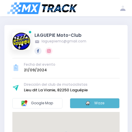
Iniciar
Crear mi
registrar mi
sesión
cuenta
club
LAGUEPIE Moto-Club
laguepiemc@gmail.com
Fecha del evento
21/09/2024
Dirección del club de motociclistas
Lieu dit La Vianie, 82250 Laguépie
Google Map
Waze