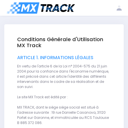
Me
Créer mon
Inscrire mon
connecter
compte
club
Conditions Générale d'Utilisation
MX Track
ARTICLE 1. INFORMATIONS LÉGALES
En vertu de l'article 6 de la Loi n° 2004-575 du 21 juin
2004 pour la confiance dans l'économie numérique,
il est précisé dans cet article l'identité des différents
intervenants dans le cadre de sa réalisation et de
son suivi.
Le site MX Track est édité par :
MX TRACK, dont le siège siège social est situé à
l'adresse suivante : 19 rue Danielle Casanova, 31120
Portet sur Garonne, et immatriculée au RCS Toulouse
B 885 372 086.