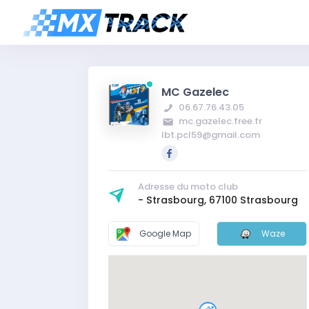
MC Gazelec
06.67.76.43.05
mc.gazelec.free.fr
lbt.pcl59@gmail.com
Adresse du moto club
- Strasbourg, 67100 Strasbourg
Google Map
Waze