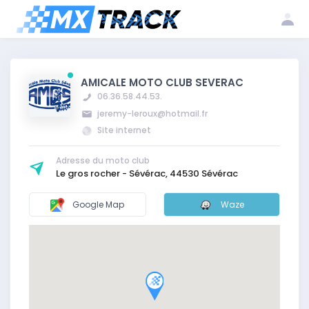
Me
Créer mon
Inscrire mon
connecter
compte
club
AMICALE MOTO CLUB SEVERAC
06.36.58.44.53.
jeremy-leroux@hotmail.fr
Site internet
Adresse du moto club
Le gros rocher - Sévérac, 44530 Sévérac
Google Map
Waze